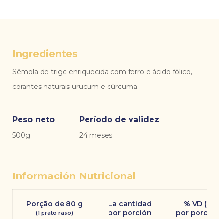
Ingredientes
Sêmola de trigo enriquecida com ferro e ácido fólico,
corantes naturais urucum e cúrcuma.
Peso neto
Período de validez
500g
24 meses
Información Nutricional
Porção de 80 g
La cantidad
% VD (*)
por porción
por porció
(1 prato raso)