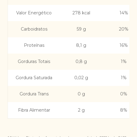
Valor Energético
278 kcal
14%
Carboidratos
59 g
20%
Proteínas
8,1 g
16%
Gorduras Totais
0,8 g
1%
Gordura Saturada
0,02 g
1%
Gordura Trans
0 g
0%
Fibra Alimentar
2 g
8%