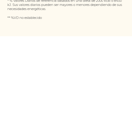
* % Valores Diarios de referencia basados ​​en una dieta de 2000 kcal o 8400
kJ. Sus valores diarios pueden ser mayores o menores dependiendo de sus
necesidades energéticas.
** %VD no establecido