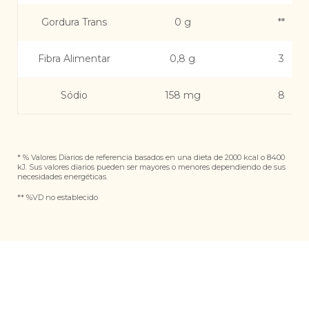
Gordura Trans
0 g
**
Fibra Alimentar
0,8 g
3
Sódio
158 mg
8
* % Valores Diarios de referencia basados ​​en una dieta de 2000 kcal o 8400
kJ. Sus valores diarios pueden ser mayores o menores dependiendo de sus
necesidades energéticas.
** %VD no establecido