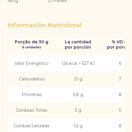
360g
12 meses
Información Nutricional
Porção de 30 g
La cantidad
% VD (*)
por porción
por porció
6 unidades
Valor Energético
126 kcal = 527 kJ
6
Carboidratos
21 g
7
Proteínas
3,8 g
8
Gorduras Totais
3 g
5
Gordura Saturada
1,5 g
8