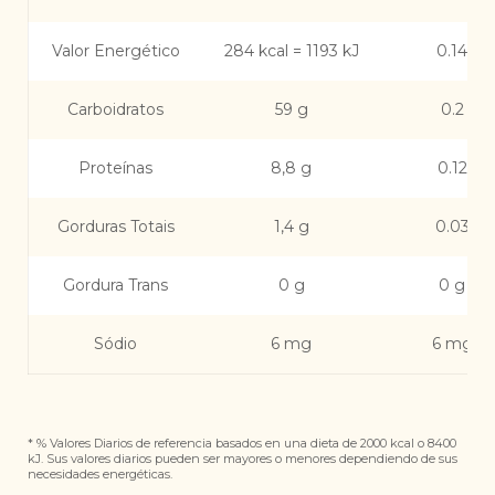
Valor Energético
284 kcal = 1193 kJ
0.14
Carboidratos
59 g
0.2
Proteínas
8,8 g
0.12
Gorduras Totais
1,4 g
0.03
Gordura Trans
0 g
0 g
Sódio
6 mg
6 mg
* % Valores Diarios de referencia basados ​​en una dieta de 2000 kcal o 8400
kJ. Sus valores diarios pueden ser mayores o menores dependiendo de sus
necesidades energéticas.