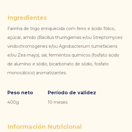
Ingredientes
Farinha de trigo enriquecida com ferro e ácido fólico,
açúcar, amido (Bacillus thuringiensis e/ou Streptomyces
viridochromogenes e/ou Agrobacterium tumefaciens
e/ou Zea mays), sal, fermentos químicos (fosfato ácido
de alumínio e sódio, bicarbonato de sódio, fosfato
monocálcico) aromatizantes.
Peso neto
Período de validez
400g
10 meses
Información Nutricional