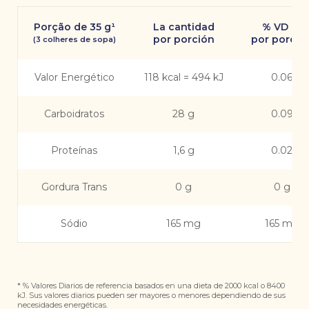
Porção de 35 g¹
La cantidad
% VD (*)
por porción
por porció
(3 colheres de sopa)
Valor Energético
118 kcal = 494 kJ
0.06
Carboidratos
28 g
0.09
Proteínas
1,6 g
0.02
Gordura Trans
0 g
0 g
Sódio
165 mg
165 mg
* % Valores Diarios de referencia basados ​​en una dieta de 2000 kcal o 8400
kJ. Sus valores diarios pueden ser mayores o menores dependiendo de sus
necesidades energéticas.