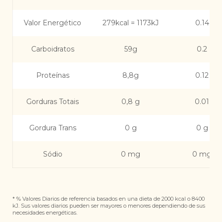
Valor Energético
279kcal = 1173kJ
0.14
Carboidratos
59g
0.2
Proteínas
8,8g
0.12
Gorduras Totais
0,8 g
0.01
Gordura Trans
0 g
0 g
Sódio
0 mg
0 mg
* % Valores Diarios de referencia basados ​​en una dieta de 2000 kcal o 8400
kJ. Sus valores diarios pueden ser mayores o menores dependiendo de sus
necesidades energéticas.